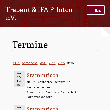
Trabant & IFA Piloten
Zur
Zum
Menü
Navigation
Inhalt
e.V.
springen
springen
Home
Termine
Termine
Galerie
Stammtisch
Alle
Anstehend
2023
2024
2025
2026
Kontakt
SA.
Stammtisch
12
DEZ.
18:00
Gasthaus Bartsch in
Impressum/Datenschutz
2026
Margarethenberg
Stammtisch Gasthaus Bartsch in
Margarethenberg
SA.
Stammtisch