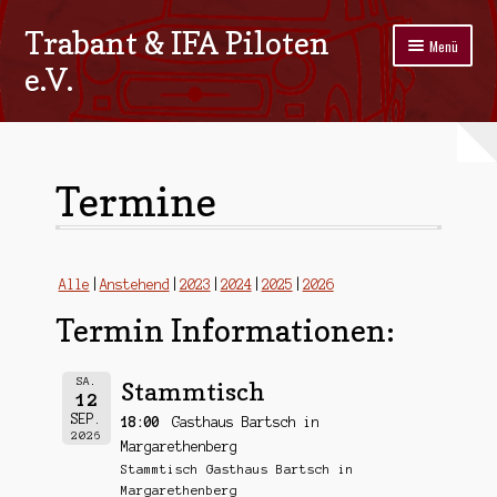
Trabant & IFA Piloten
Zur
Zum
Menü
Navigation
Inhalt
e.V.
springen
springen
Home
Termine
Termine
Galerie
Stammtisch
Alle
Anstehend
2023
2024
2025
2026
Termin Informationen:
Kontakt
Impressum/Datenschutz
SA.
Stammtisch
12
SEP.
18:00
Gasthaus Bartsch in
2026
Margarethenberg
Stammtisch Gasthaus Bartsch in
Margarethenberg