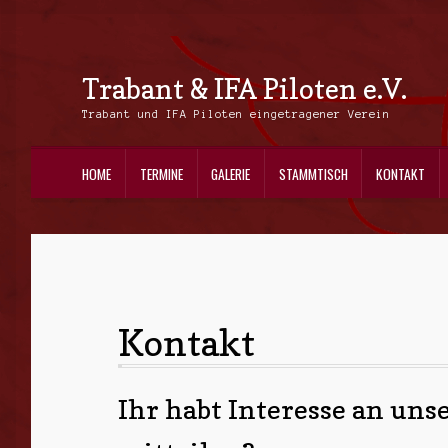
Trabant & IFA Piloten e.V.
Zur
Zum
Navigation
Inhalt
Trabant und IFA Piloten eingetragener Verein
springen
springen
HOME
TERMINE
GALERIE
STAMMTISCH
KONTAKT
Kontakt
Ihr habt Interesse an un