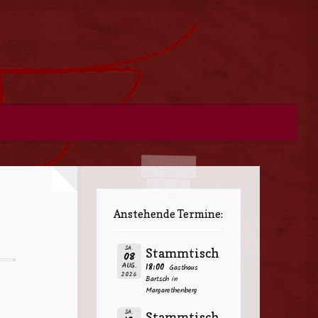
Anstehende Termine:
SA.
Stammtisch
08
AUG.
18:00
Gasthaus
2026
Bartsch in
Margarethenberg
SA.
Stammtisch