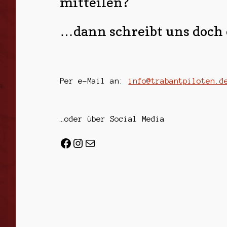
mitteilen
?
…dann schreibt uns doch e
Per e-Mail an:
info@trabantpiloten.d
…oder über Social
Media
Facebook
Instagram
E-Mail