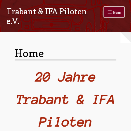
Trabant & IFA Piloten
Zur
Zum
Menü
Navigation
Inhalt
e.V.
springen
springen
Home
Termine
Home
Galerie
Stammtisch
20 Jahre
Kontakt
Trabant & IFA
Impressum/Datenschutz
Piloten