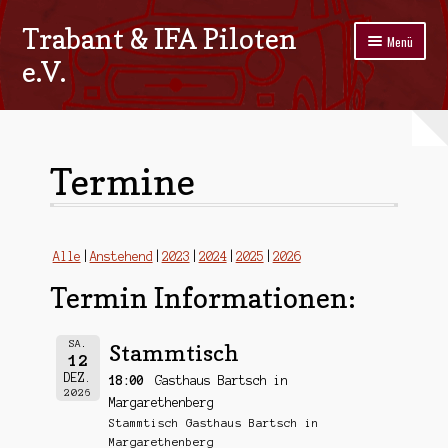
Trabant & IFA Piloten
Zur
Zum
Menü
Navigation
Inhalt
e.V.
springen
springen
Home
Termine
Termine
Galerie
Stammtisch
Alle
Anstehend
2023
2024
2025
2026
Termin Informationen:
Kontakt
Impressum/Datenschutz
SA.
Stammtisch
12
DEZ.
18:00
Gasthaus Bartsch in
2026
Margarethenberg
Stammtisch Gasthaus Bartsch in
Margarethenberg