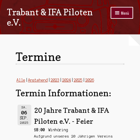
Trabant & IFA Piloten
Zur
Zum
Menü
Navigation
Inhalt
e.V.
springen
springen
Home
Termine
Termine
Galerie
Stammtisch
Alle
Anstehend
2023
2024
2025
2026
Termin Informationen:
Kontakt
Impressum/Datenschutz
SA.
20 Jahre Trabant & IFA
06
SEP.
Piloten e.V. - Feier
2025
18:00
Winhöring
Aufgrund unseres 20 Jährigen Vereins