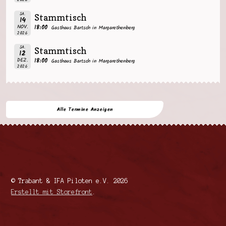
SA.
Stammtisch
14
NOV.
18:00
Gasthaus Bartsch in Margarethenberg
2026
SA.
Stammtisch
12
DEZ.
18:00
Gasthaus Bartsch in Margarethenberg
2026
Alle Termine Anzeigen
© Trabant & IFA Piloten e.V. 2026
Erstellt mit Storefront
.