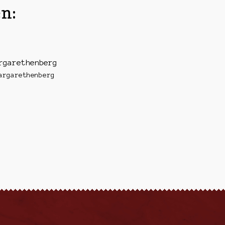
n:
rgarethenberg
argarethenberg