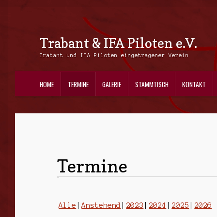
Trabant & IFA Piloten e.V.
Zur
Zum
Navigation
Inhalt
Trabant und IFA Piloten eingetragener Verein
springen
springen
HOME
TERMINE
GALERIE
STAMMTISCH
KONTAKT
Termine
Alle
Anstehend
2023
2024
2025
2026