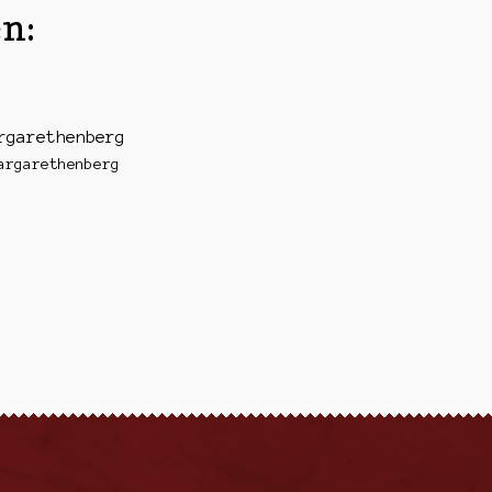
n:
rgarethenberg
argarethenberg