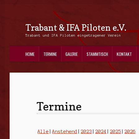
Trabant & IFA Piloten e.V.
Zur
Zum
Navigation
Inhalt
Trabant und IFA Piloten eingetragener Verein
springen
springen
HOME
TERMINE
GALERIE
STAMMTISCH
KONTAKT
Termine
Alle
Anstehend
2023
2024
2025
2026