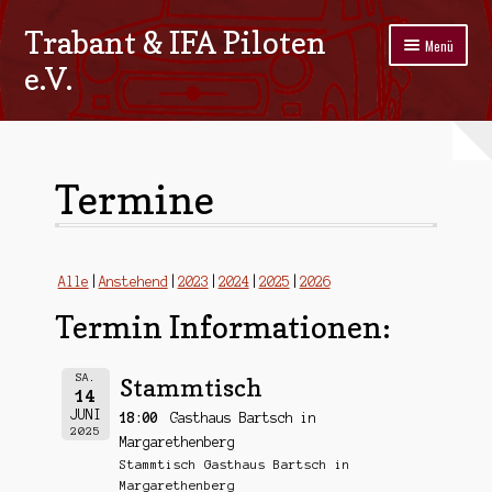
Trabant & IFA Piloten
Zur
Zum
Menü
Navigation
Inhalt
e.V.
springen
springen
Home
Termine
Termine
Galerie
Stammtisch
Alle
Anstehend
2023
2024
2025
2026
Termin Informationen:
Kontakt
Impressum/Datenschutz
SA.
Stammtisch
14
JUNI
18:00
Gasthaus Bartsch in
2025
Margarethenberg
Stammtisch Gasthaus Bartsch in
Margarethenberg