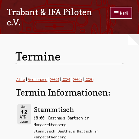
Trabant & IFA Piloten
Zur
Zum
Menü
Navigation
Inhalt
e.V.
springen
springen
Home
Termine
Termine
Galerie
Stammtisch
Alle
Anstehend
2023
2024
2025
2026
Termin Informationen:
Kontakt
Impressum/Datenschutz
SA.
Stammtisch
12
APR.
18:00
Gasthaus Bartsch in
2025
Margarethenberg
Stammtisch Gasthaus Bartsch in
Margarethenberg