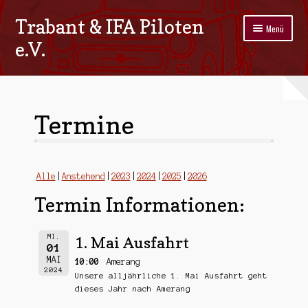
Trabant & IFA Piloten
Zur
Zum
Menü
Navigation
Inhalt
e.V.
springen
springen
Home
Termine
Termine
Galerie
Stammtisch
Alle
Anstehend
2023
2024
2025
2026
Termin Informationen:
Kontakt
Impressum/Datenschutz
MI.
1. Mai Ausfahrt
01
MAI
10:00
Amerang
2024
Unsere alljährliche 1. Mai Ausfahrt geht
dieses Jahr nach Amerang