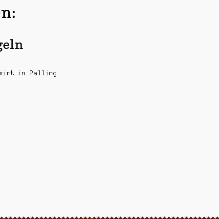
n:
geln
wirt in Palling