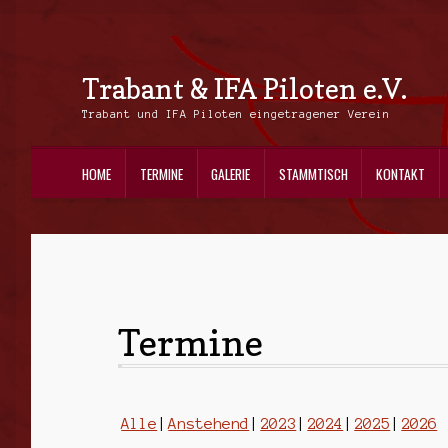
Trabant & IFA Piloten e.V.
Zur
Zum
Navigation
Inhalt
Trabant und IFA Piloten eingetragener Verein
springen
springen
HOME
TERMINE
GALERIE
STAMMTISCH
KONTAKT
Termine
Alle
Anstehend
2023
2024
2025
2026