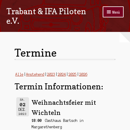
Trabant & IFA Piloten
Zur
Zum
Menü
Navigation
Inhalt
e.V.
springen
springen
Home
Termine
Termine
Galerie
Stammtisch
Alle
Anstehend
2023
2024
2025
2026
Termin Informationen:
Kontakt
Impressum/Datenschutz
SA.
Weihnachtsfeier mit
02
DEZ.
Wichteln
2023
18:00
Gasthaus Bartsch in
Margarethenberg